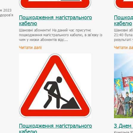
им 2023
здоров'я
Пошкодження магістрального
Пошкод
кабелю
кабелю
Шановні абоненти! На даний час присутнє
Шановні аб
пошкодження магістрального кабелю, в зв'язку із
21:40 була
чим у низки абонентів відс...
результаті 
Читати далі
Читати да
Пошкодження магістрального
З Днем 
кабелю
Компанія I