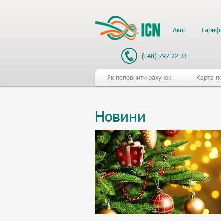
Акції
Тариф
(048) 797 22 33
Як поповнити рахунок
Карта п
Новини