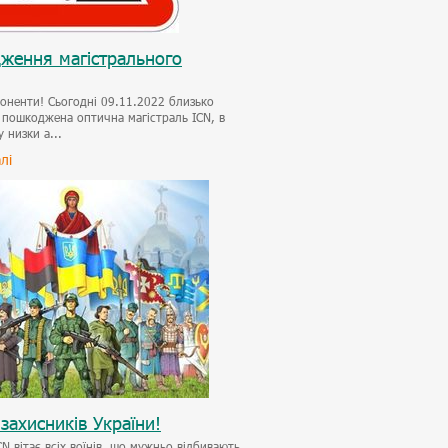
ження магістрального
оненти! Сьогодні 09.11.2022 близько
 пошкоджена оптична магістраль ICN, в
у низки а...
лі
захисників України!
CN вітає всіх воїнів, що мужньо відбивають