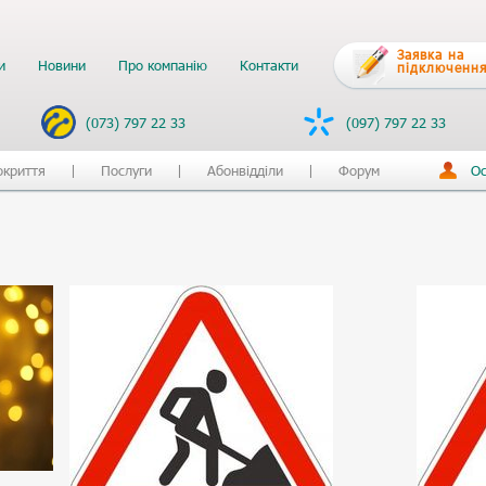
Заявка на
и
Новини
Про компанію
Контакти
підключення
(073) 797 22 33
(097) 797 22 33
окриття
Послуги
Абонвідділи
Форум
Ос