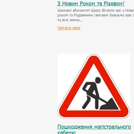
З Новим Роком та Різдвом!
Шановні абоненти! Щиро Вітаємо вас з Нов
роком та Різдвяними святами! Бажаємо вам 
та всіх земни...
Читати далі
Пошкодження магістрального
кабелю