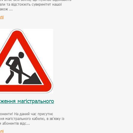
али та відстоюють суверенітет нашої
акож ...
лі
ження магістрального
оненти! На даний час присутнє
я магістрального кабелю, в зв'язку із
 абонентів відс...
лі