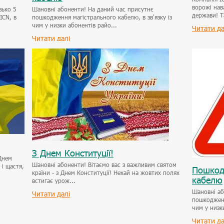
ворожі нав
зько 5
Шановні абоненти! На даний час присутнє
держави! Т
ICN, в
пошкодження магістрального кабелю, в зв'язку із
чим у низки абонентів райо...
Читати да
Читати далі
З Днем Конституції!
Днем
Шановні абоненти! Вітаємо вас з важливим святом
 і щастя,
Пошкод
країни - з Днем Конституції! Нехай на жовтих полях
кабелю
встигає урож...
Шановні аб
Читати далі
пошкодженн
чим у низки
Читати да