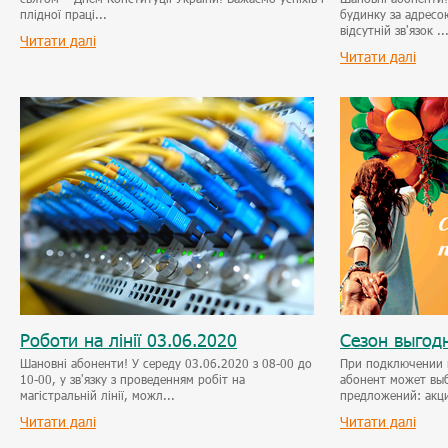
плідної праці...
будинку за адресою
відсутній зв'язок ..
Читати далі
Читати далі
Роботи на лінії 03.06.2020
Сезон выгод
Шановні абоненти! У середу 03.06.2020 з 08-00 до
При подключении 
10-00, у зв'язку з проведенням робіт на
абонент может вы
магістральній лінії, можл...
предложений: акци
Читати далі
Читати далі