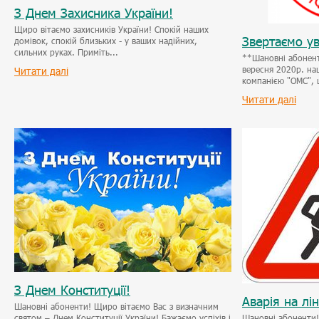
З Днем Захисника України!
Щиро вітаємо захисників України! Спокій наших
Звертаємо ув
домівок, спокій близьких - у ваших надійних,
сильних руках. Приміть...
**Шановні абонент
вересня 2020р. на
Читати далі
компанією "ОМС", щ
Читати далі
З Днем Конституції!
Аварія на лін
Шановні абоненти! Щиро вітаємо Вас з визначним
святом – Днем Конституції України! Бажаємо успіхів і
Шановні абоненти! 