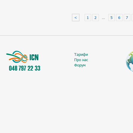
<
1
2
…
5
6
7
Тарифи
Про нас
Форум