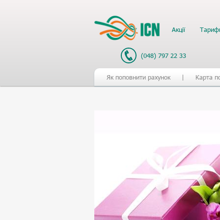
Акції
Тариф
(048) 797 22 33
Як поповнити рахунок
Карта п