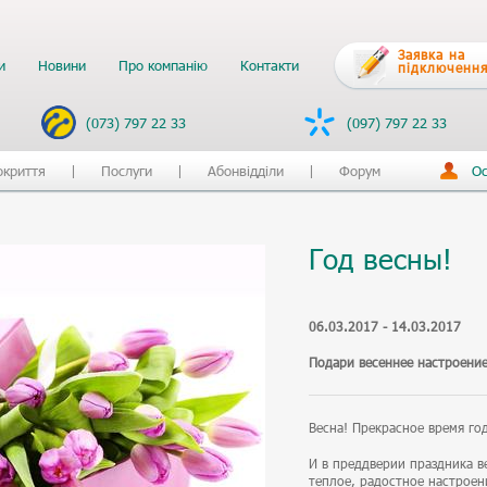
Заявка на
и
Новини
Про компанію
Контакти
підключення
(073) 797 22 33
(097) 797 22 33
окриття
Послуги
Абонвідділи
Форум
Ос
Год весны!
06.03.2017 - 14.03.2017
Подари весеннее настроение
Весна! Прекрасное время год
И в преддверии праздника в
теплое, радостное настроени