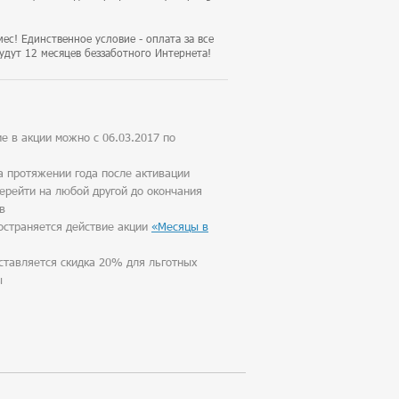
мес! Единственное условие - оплата за все
будут 12 месяцев беззаботного Интернета!
ие в акции можно с 06.03.2017 по
а протяжении года после активации
ерейти на любой другой до окончания
в
остраняется действие акции
«Месяцы в
ставляется скидка 20% для льготных
ы