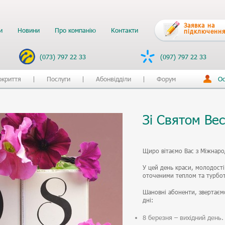
Заявка на
и
Новини
Про компанію
Контакти
підключення
(073) 797 22 33
(097) 797 22 33
окриття
Послуги
Абонвідділи
Форум
Ос
Зі Святом Ве
Щиро вітаємо Вас з Міжнар
У цей день краси, молодості
оточеними теплом та турбот
Шановні абоненти, звертаємо
дні:
8 березня – вихідний день.