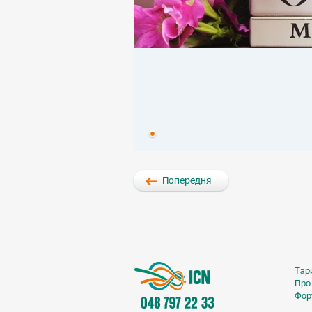
Попередня
Тар
Про
Фор