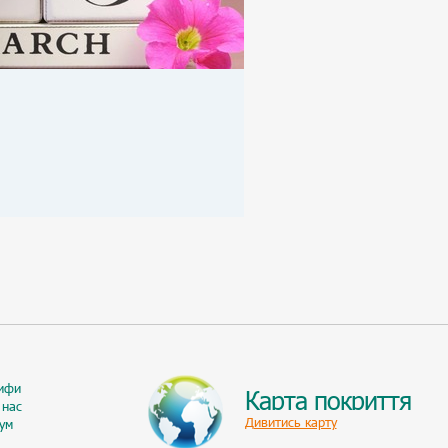
ифи
Карта покриття
 нас
Дивитись карту
ум