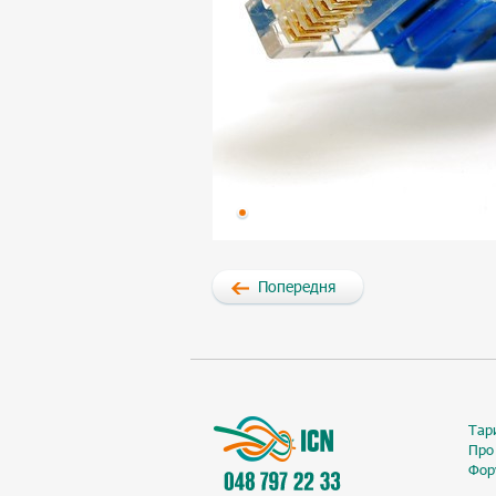
Попередня
Тар
Про
Фор