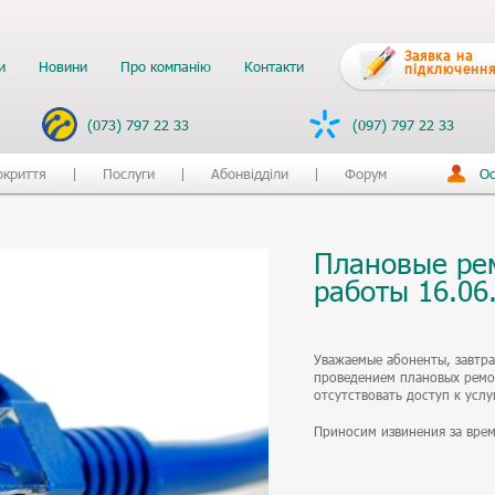
Заявка на
и
Новини
Про компанію
Контакти
підключення
(073) 797 22 33
(097) 797 22 33
окриття
Послуги
Абонвідділи
Форум
Ос
Плановые ре
работы 16.06
Уважаемые абоненты, завтра 
проведением плановых ремо
отсутствовать доступ к услу
Приносим извинения за врем