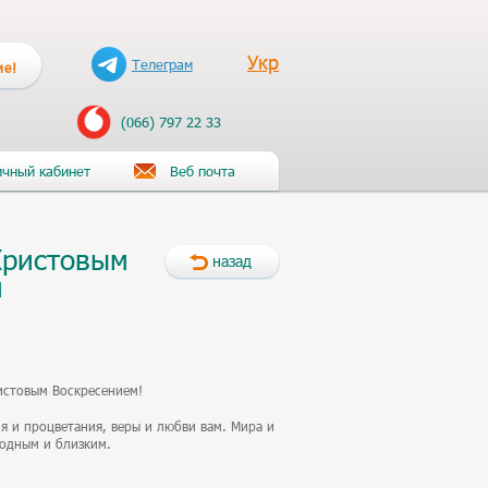
Укр
Телеграм
ие!
(066) 797 22 33
чный кабинет
Веб почта
Христовым
назад
м
истовым Воскресением!
ия и процветания, веры и любви вам. Мира и
родным и близким.