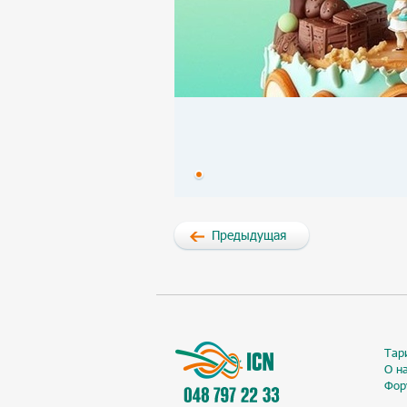
Предыдущая
Тар
О н
Фор