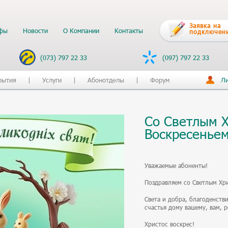
Заявка на
фы
Новости
О Компании
Контакты
подключен
(073) 797 22 33
(097) 797 22 33
рытия
Услуги
Абонотделы
Форум
Ли
Со Светлым 
Воскресенье
Уважаемые абоненты!
Поздравляем со Светлым Хр
Света и добра, благоденств
счастья дому вашему, вам, 
Христос воскрес!