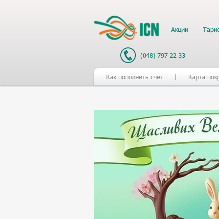
Акции
Тари
(048) 797 22 33
Как пополнить счет
Карта пок