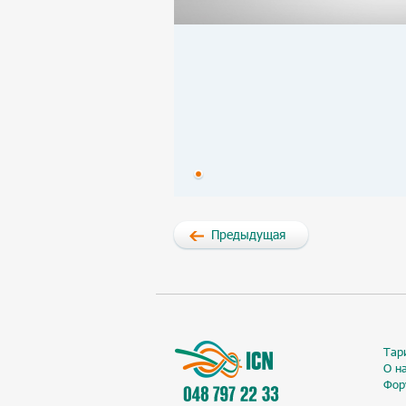
Предыдущая
Тар
О н
Фор