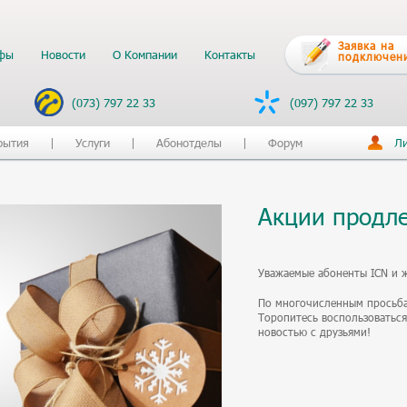
Заявка на
фы
Новости
О Компании
Контакты
подключен
(073) 797 22 33
(097) 797 22 33
рытия
Услуги
Абонотделы
Форум
Ли
Акции продл
Уважаемые абоненты ICN и 
По многочисленным просьба
Торопитесь воспользоваться
новостью с друзьями!