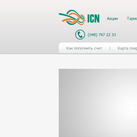
Акции
Тари
(048) 797 22 33
Как пополнить счет
Карта пок